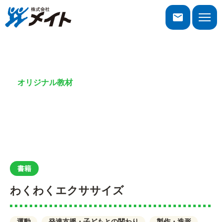
株式会社メイト
toggle
naviga
オリジナル教材
書籍
書籍
わくわくエクササイズ
運動
発達支援・子どもとの関わり
製作・造形