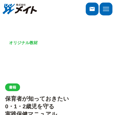
株式会社メイト
toggle
naviga
オリジナル教材
書籍
書籍
保育者が知っておきたい
0・1・2歳児を守る
実践保健マニュアル