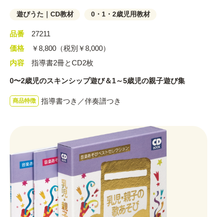
遊びうた｜CD教材
0・1・2歳児用教材
品番
27211
価格
￥8,800（税別￥8,000）
内容
指導書2冊とCD2枚
0〜2歳児のスキンシップ遊び＆1～5歳児の親子遊び集
指導書つき／伴奏譜つき
商品特徴