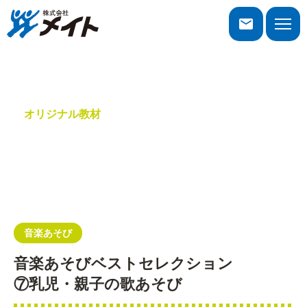
株式会社メイト
toggle
naviga
オリジナル教材
音楽あそび
音楽あそび
音楽あそびベストセレクション
⑦乳児・親子の歌あそび