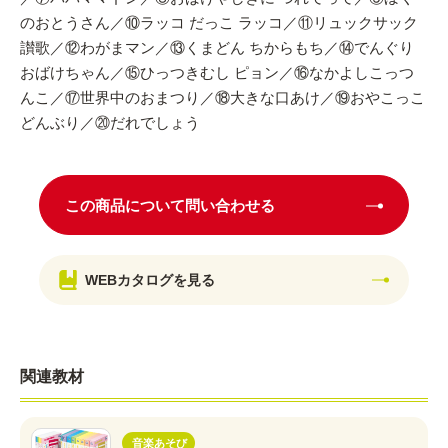
のおとうさん／⑩ラッコ だっこ ラッコ／⑪リュックサック
讃歌／⑫わがまマン／⑬くまどん ちからもち／⑭でんぐり
おばけちゃん／⑮ひっつきむし ピョン／⑯なかよしこっつ
んこ／⑰世界中のおまつり／⑱大きな口あけ／⑲おやこっこ
どんぶり／⑳だれでしょう
この商品について問い合わせる
WEBカタログを見る
関連教材
音楽あそび