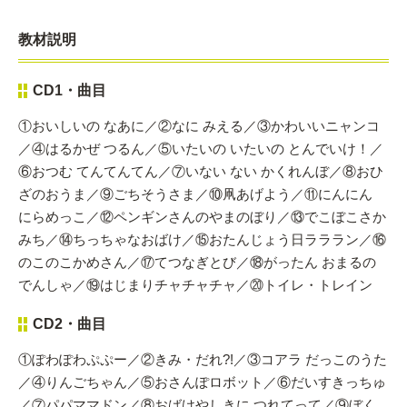
教材説明
CD1・曲目
①おいしいの なあに／②なに みえる／③かわいいニャンコ
／④はるかぜ つるん／⑤いたいの いたいの とんでいけ！／
⑥おつむ てんてんてん／⑦いない ない かくれんぼ／⑧おひ
ざのおうま／⑨ごちそうさま／⑩凧あげよう／⑪にんにん
にらめっこ／⑫ペンギンさんのやまのぼり／⑬でこぼこさか
みち／⑭ちっちゃなおばけ／⑮おたんじょう日ラララン／⑯
のこのこかめさん／⑰てつなぎとび／⑱がったん おまるの
でんしゃ／⑲はじまりチャチャチャ／⑳トイレ・トレイン
CD2・曲目
①ぽわぽわぷぷー／②きみ・だれ?!／③コアラ だっこのうた
／④りんごちゃん／⑤おさんぽロボット／⑥だいすきっちゅ
／⑦パパママドン／⑧おばけやしきに つれてって／⑨ぼく