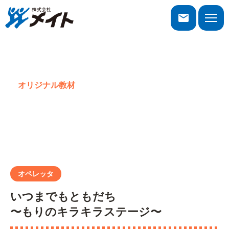
株式会社メイト
toggle
naviga
オリジナル教材
オペレッタ
オペレッタ
いつまでもともだち
〜もりのキラキラステージ〜