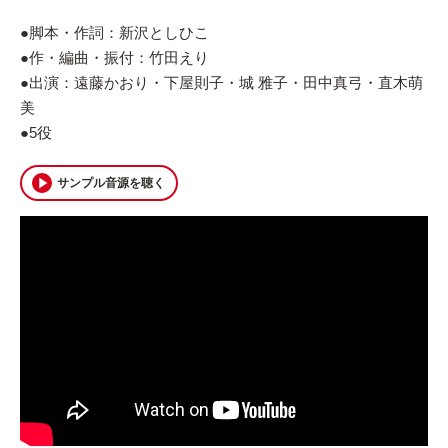
●脚本・作詞：新沢としひこ
●作・編曲・振付：竹田えり
●出演：遠藤かおり・下屋則子・城 雅子・田中真弓・直木萌
美
●5役
サンプル音源を聴く