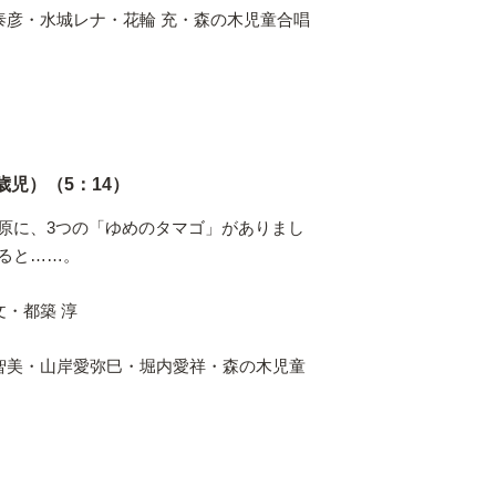
泰彦・水城レナ・花輪 充・森の木児童合唱
歳児）（5：14）
原に、3つの「ゆめのタマゴ」がありまし
ると……。
文・都築 淳
智美・山岸愛弥巳・堀内愛祥・森の木児童