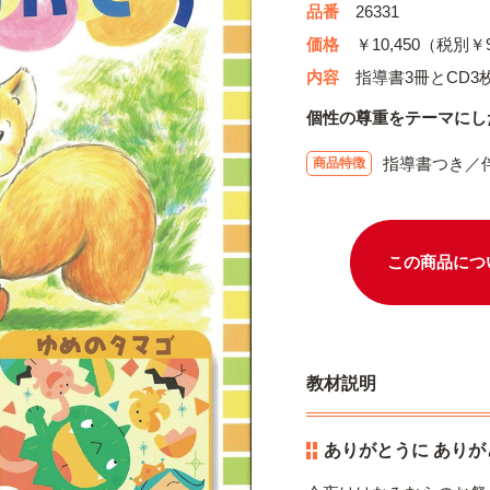
品番
26331
価格
￥10,450（税別￥9
内容
指導書3冊とCD3
個性の尊重をテーマにし
指導書つき／
商品特徴
この商品につ
教材説明
ありがとうに ありが