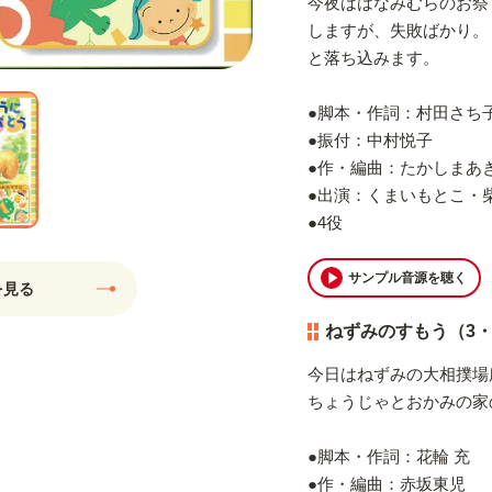
今夜ははなみむらのお祭
しますが、失敗ばかり。
と落ち込みます。
●脚本・作詞：村田さ
●振付：中村悦子
●作・編曲：たかしまあ
●出演：くまいもとこ
●4役
サンプル音源を聴く
を見る
ねずみのすもう（3・
今日はねずみの大相撲場
ちょうじゃとおかみの家
●脚本・作詞：花輪 充
●作・編曲：赤坂東児