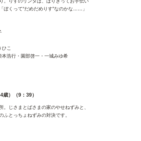
り。りすのリンタは、はりきってお手伝い
「ぼくって“だめだめりす”なのかな……」
ち子
きひこ
・柴本浩行・園部啓一・一城みゆ希
4歳）（9：39）
所。じさまとばさまの家のやせねずみと、
のふとっちょねずみの対決です。