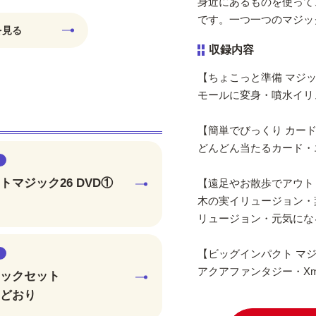
身近にあるものを使って
です。一つ一つのマジッ
を見る
収録内容
【ちょこっと準備 マジ
モールに変身・噴水イリ
【簡単でびっくり カー
どんどん当たるカード・
マジック26 DVD①
【遠足やお散歩でアウト
木の実イリュージョン・
リュージョン・元気にな
【ビッグインパクト マ
アクアファンタジー・Xm
ックセット
どおり