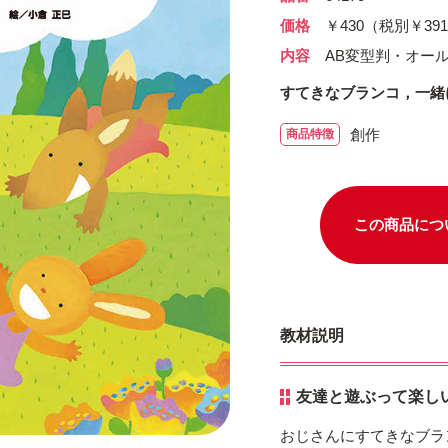
価格
￥430（税別￥39
内容
AB変型判・オー
すてきなブランコ，一緒
創作
商品特徴
この商品につ
教材説明
友達と遊ぶって楽し
おじさんにすてきなブラ