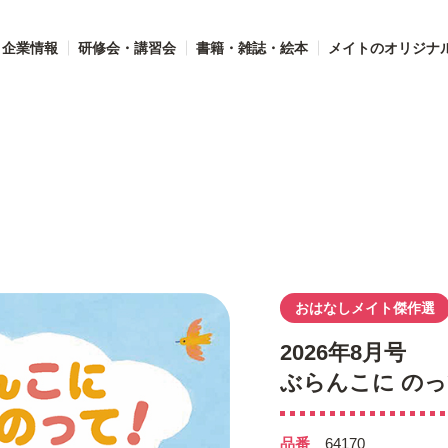
企業情報
研修会・講習会
書籍・雑誌・絵本
メイトのオリジナ
イト傑作選
おはなしメイト傑作選
2026年8月号
ぶらんこに のっ
品番
64170