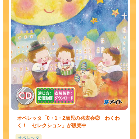
オペレッタ「0・1・2歳児の発表会② わくわ
く！ セレクション」が販売中
オペレッタ